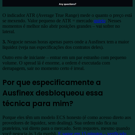
O indicador ATR (Average True Range) mede o quanto o preço está
se mexendo. Valor pequeno de ATR = mercado
quieto
. Nesses
momentos é melhor não abrir posições grandes – vai sofrer no
lateral.
3.
Negocie nessas horas apenas pares onde a Ausfinex tem a maior
liquidez (veja nas especificações dos contratos deles).
Outro erro de iniciante – entrar em um par estranho com pequeno
volume. O spread lá é enorme, a ordem é executada com
derrapagem, sair no momento certo é irreal.
Por que especificamente a
Ausfinex desbloqueou essa
técnica para mim?
Porque eles têm um modelo ECS honesto (é como acesso direto aos
provedores de liquidez, sem dealing). Sua ordem não fica na
prateleira, vai direto para o mercado. Sem requotes, mesmo quando
você negocia às 3 da manhã.
E saque em 15 minutos – verificado