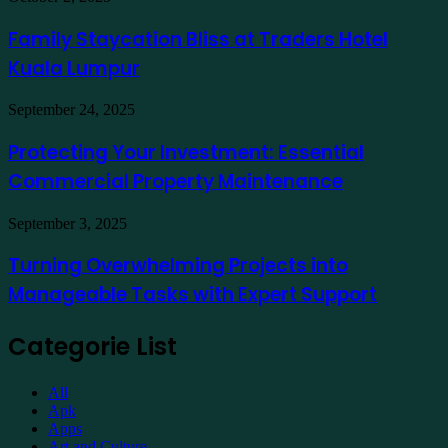
India
Staycation
to
Bliss
Family Staycation Bliss at Traders Hotel
Apply
at
for
Kuala Lumpur
Traders
a
Hotel
Demat
Kuala
Protecting
September 24, 2025
Account
Lumpur
Your
Online
Investment:
Protecting Your Investment: Essential
Essential
Commercial Property Maintenance
Commercial
Property
Maintenance
Turning
September 3, 2025
Overwhelming
Projects
Turning Overwhelming Projects into
into
Manageable Tasks with Expert Support
Manageable
Tasks
with
Categorie List
Expert
Support
All
Apk
Apps
Art and Culture