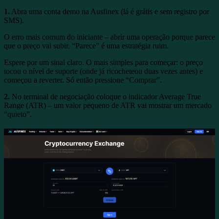
1.
Abra uma conta demo na Ausfinex (lá é grátis e sem registro por
SMS).
O erro mais comum do iniciante – abrir uma operação porque parece
que o preço vai subir. “Parece” é uma estratégia ruim.
Espere por um sinal claro. O mais simples para começar: o preço
tocou o nível de suporte (onde já ricocheteou duas vezes antes) e
começou a reverter. Só então pressione “Comprar”.
2.
No terminal de negociação coloque o indicador Average True
Range (ATR) – um valor pequeno de ATR vai mostrar um mercado
“quieto”.