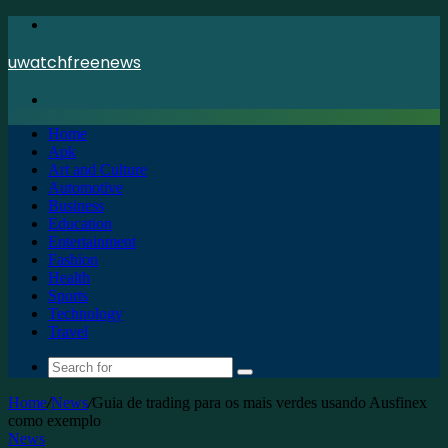
Menu
uwatchfreenews
Search
for
Home
Apk
Art and Culture
Automotive
Business
Education
Entertainment
Fashion
Health
Sports
Technology
Travel
Search
for
Home
/
News
/
Guia de trading para os mais verdes usando Ausfinex
como exemplo
News