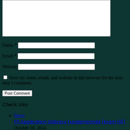
Name
*
Email
*
Website
Save my name, email, and website in this browser for the next
time I comment.
Check Also
Close
News
F5 Application Delivery Fundamentals (Exam 101)
October 10, 2024