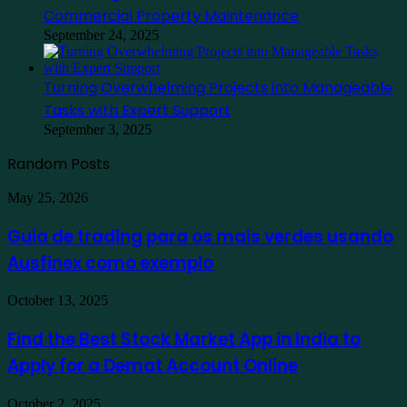
Commercial Property Maintenance
September 24, 2025
Turning Overwhelming Projects into Manageable
Tasks with Expert Support
September 3, 2025
Random Posts
Guia
May 25, 2026
de
trading
Guia de trading para os mais verdes usando
para
Ausfinex como exemplo
os
mais
verdes
Find
October 13, 2025
usando
the
Ausfinex
Best
Find the Best Stock Market App in India to
como
Stock
exemplo
Apply for a Demat Account Online
Market
App
in
Family
October 2, 2025