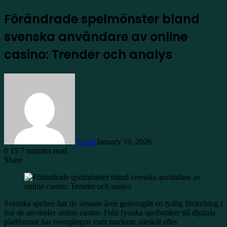
Förändrade spelmönster bland
svenska användare av online
casino: Trender och analys
Lucas
January 19, 2026
0
15
7 minutes read
Share
Facebook
X
LinkedIn
Tumblr
Pinterest
Reddit
Messenger
Messenger
WhatsApp
Telegram
Svenska spelare har de senaste åren genomgått en tydlig förändring i
hur de använder online casino. Från fysiska spelbutiker till digitala
plattformar har övergången varit markant, särskilt efter