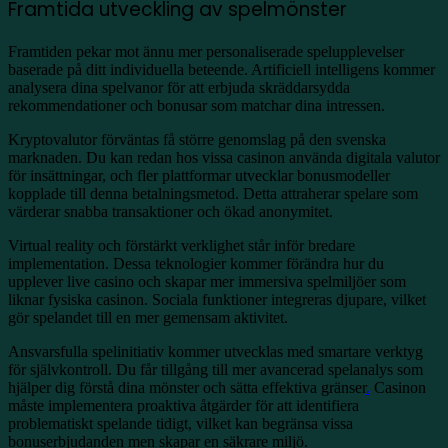
Framtida utveckling av spelmönster
Framtiden pekar mot ännu mer personaliserade spelupplevelser
baserade på ditt individuella beteende. Artificiell intelligens kommer
analysera dina spelvanor för att erbjuda skräddarsydda
rekommendationer och bonusar som matchar dina intressen.
Kryptovalutor förväntas få större genomslag på den svenska
marknaden. Du kan redan hos vissa casinon använda digitala valutor
för insättningar, och fler plattformar utvecklar bonusmodeller
kopplade till denna betalningsmetod. Detta attraherar spelare som
värderar snabba transaktioner och ökad anonymitet.
Virtual reality och förstärkt verklighet står inför bredare
implementation. Dessa teknologier kommer förändra hur du
upplever live casino och skapar mer immersiva spelmiljöer som
liknar fysiska casinon. Sociala funktioner integreras djupare, vilket
gör spelandet till en mer gemensam aktivitet.
Ansvarsfulla spelinitiativ kommer utvecklas med smartare verktyg
för självkontroll. Du får tillgång till mer avancerad spelanalys som
hjälper dig förstå dina mönster och sätta effektiva gränser
.
Casinon
måste implementera proaktiva åtgärder för att identifiera
problematiskt spelande tidigt, vilket kan begränsa vissa
bonuserbjudanden men skapar en säkrare miljö.