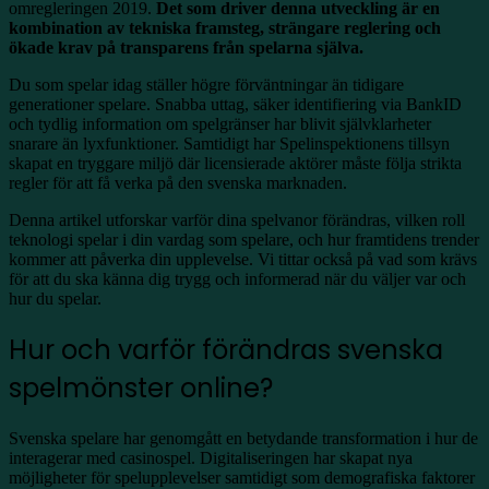
omregleringen 2019.
Det som driver denna utveckling är en
kombination av tekniska framsteg, strängare reglering och
ökade krav på transparens från spelarna själva.
Du som spelar idag ställer högre förväntningar än tidigare
generationer spelare. Snabba uttag, säker identifiering via BankID
och tydlig information om spelgränser har blivit självklarheter
snarare än lyxfunktioner. Samtidigt har Spelinspektionens tillsyn
skapat en tryggare miljö där licensierade aktörer måste följa strikta
regler för att få verka på den svenska marknaden.
Denna artikel utforskar varför dina spelvanor förändras, vilken roll
teknologi spelar i din vardag som spelare, och hur framtidens trender
kommer att påverka din upplevelse. Vi tittar också på vad som krävs
för att du ska känna dig trygg och informerad när du väljer var och
hur du spelar.
Hur och varför förändras svenska
spelmönster online?
Svenska spelare har genomgått en betydande transformation i hur de
interagerar med casinospel. Digitaliseringen har skapat nya
möjligheter för spelupplevelser samtidigt som demografiska faktorer