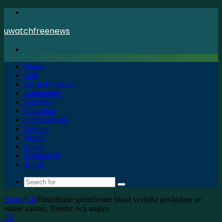
Menu
uwatchfreenews
Search
for
Home
Apk
Art and Culture
Automotive
Business
Education
Entertainment
Fashion
Health
Sports
Technology
Travel
Search
for
Home
/
All
/
Förändrade spelmönster bland svenska användare av
online casino: Trender och analys
All