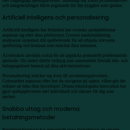
mer tillgängliga spelupplevelser. Samtidigt har fokus på datasäkerhet
och integritetsfrågor blivit avgörande för din trygghet som spelare.
Artificiell intelligens och personalisering
Artificiell intelligens har förändrat hur svenska spelplattformar
anpassar sig efter dina preferenser. Genom maskininlärning
analyserar systemen ditt spelbeteende för att erbjuda relevanta
spelförslag och bonusar som matchar dina intressen.
AI-tekniken används också för att upptäcka potentiellt problematiskt
spelande. Du möter därför verktyg som automatiskt föreslår tids- och
beloppsgränser baserat på dina aktivitetsmönster.
Personalisering sträcker sig även till användarupplevelsen.
Gränssnittet anpassas efter hur du navigerar på sajten, vilket gör det
enklare att hitta dina favoritspel. Denna teknologiska innovation har
gjort spelupplevelsen mer individuell och säkrare för dig som
spelare.
Snabba uttag och moderna
betalningsmetoder
Betalningslösningar har genomgått stora förändringar de senaste