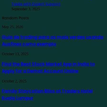
Tasks with Expert Support
September 3, 2025
Random Posts
Guia
May 25, 2026
de
trading
Guia de trading para os mais verdes usando
para
Ausfinex como exemplo
os
mais
verdes
Find
October 13, 2025
usando
the
Ausfinex
Best
Find the Best Stock Market App in India to
como
Stock
exemplo
Apply for a Demat Account Online
Market
App
in
Family
October 2, 2025
India
Staycation
to
Bliss
Family Staycation Bliss at Traders Hotel
Apply
at
for
Kuala Lumpur
Traders
a
Hotel
Demat
Kuala