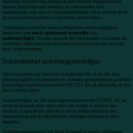
Mobilspel har blivit den primära plattformen för många svenska
spelare. Spelplattformar designas nu med mobilen som
utgångspunkt, inte som ett efterhandsalternativ. Detta innebär att du
får samma funktionalitet och spelutbud oavsett enhet.
Teknologisk innovation inom mobilspel har också möjliggjort
funktioner som
touch-optimerade kontroller
och
snabbstartlägen
. Du kan starta ett spel på sekunder och pausa när
som helst, vilket passar det moderna livsstilsmönstret där spel ofta
sker i korta sessioner.
Datasäkerhet och integritetsfrågor
Säkerhetssystem har blivit mer sofistikerade för att skydda dina
personuppgifter och transaktioner. Svenska spelplattformar använder
kryptering enligt branschstandard SSL/TLS för att säkerställa att din
data överförs säkert.
Integritetsfrågor har fått ökad uppmärksamhet efter GDPR. Du har
nu större kontroll över vilken data som samlas in och hur den
används. Licencierade operatörer måste tydligt informera om
datainsamling och ge dig möjlighet att begära radering av dina
uppgifter.
Tvåfaktorsautentisering har blivit standard på seriösa plattformar.